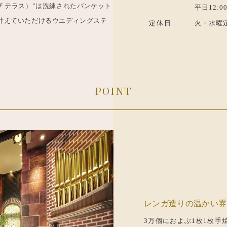
イン ザ テラス）”は洗練されたバンケット
平日12:00
叶えていただけるウエディングステ
定休日
火・水曜定
POINT
レンガ造りの温かい雰
3万個におよぶ1枚1枚