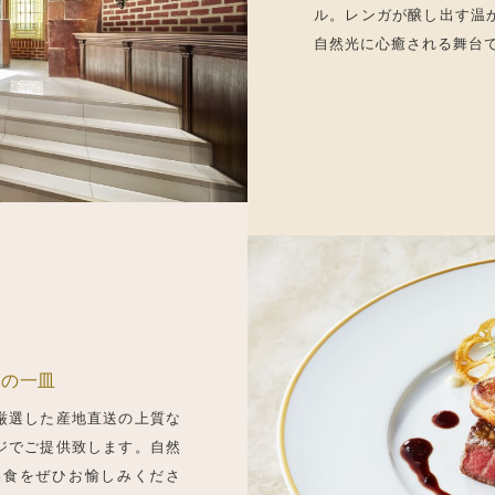
ル。レンガが醸し出す温
自然光に心癒される舞台
高の一皿
厳選した産地直送の上質な
ジでご提供致します。自然
美食をぜひお愉しみくださ