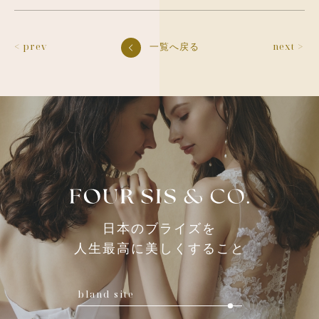
< prev
一覧へ戻る
next >
日本のブライズを
人生最高に美しくすること
bland site