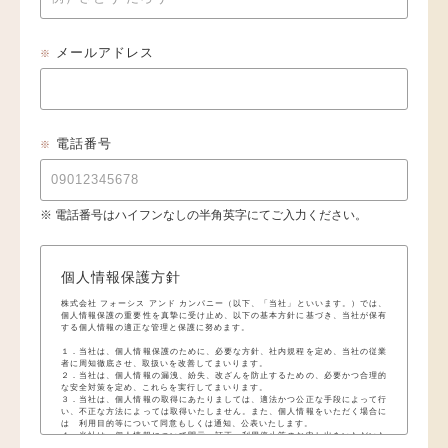
メールアドレス
※
電話番号
※
※ 電話番号はハイフンなしの半角英字にてご入力ください。
個人情報保護方針
株式会社 フォーシス アンド カンパニー（以下、「当社」といいます。）では、
個人情報保護の重要性を真摯に受け止め、以下の基本方針に基づき、当社が保有
する個人情報の適正な管理と保護に努めます。
１．当社は、個人情報保護のために、必要な方針、社内規程を定め、当社の従業
者に周知徹底させ、取扱いを改善してまいります。
２．当社は、個人情報の漏洩、紛失、改ざんを防止するための、必要かつ合理的
な安全対策を定め、これらを実行してまいります。
３．当社は、個人情報の取得にあたりましては、適法かつ公正な手段によって行
い、不正な方法によっては取得いたしません。また、個人情報をいただく場合に
は 利用目的等について同意もしくは通知、公表いたします。
４．当社は、個人情報について開示、訂正、利用停止等のお申し出をいただいた
場合には、誠実に対応させていただきます。