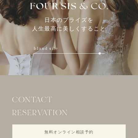
●訂正等
当社が保有する個人情報に関して、お客様ご自身の情報の内容について、訂正、
追加をご希望される場合には、お申し出いただいた方がご本人であることを確認
させていただいた上で、事実と異なる内容がある場合には、合理的な期間および
範囲で情報内容を訂正、追加をいたします。
日本のブライズを
●利用停止
人生最高に美しくすること
当社が保有する個人情報に関して、お客様ご自身の情報の利用停止をご希望され
る場合には、お申し出いただいた方がご本人であることを確認させていただいた
上で、合理的な期間および範囲で利用停止をいたします。
【開示などの受付窓口、個人情報に関するお問合せ窓口】
下記まで、お電話にてご連絡ください。
bland site
株式会社 フォーシス アンド カンパニー
TEL： 03-3400-0097
受付時間 ： 平日11：00～19：00
無料オンライン相談予約