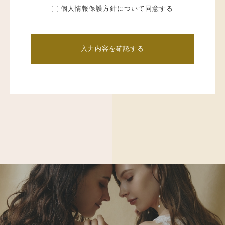
５．当社は、個人情報を第三者との間で共同利用する場合や業務を委託するため
個人情報保護方針について同意する
に個人情報を第三者に預託する場合には、その第三者について調査し、適切に個
人情報を取り扱うように要請いたします。
【お客様の個人情報保護の取扱いについて】
●お客様の個人情報の利用目的
ご提供頂きました個人情報は、そのサービスをご提供する目的で利用させていた
だきます。
お客様のご利用後のニーズに幅広くお応えするために、当社ならびに当社の関係
会社と提携先の商品およびサービス等をご紹介するためのダイレクトメールの発
送等マーケティング活動に、お客様の個人情報を利用させていただく場合がござ
います。
ただし、このための利用は、お客様からのお申し出により取り止めることが出来
ます。
●お客様の個人情報の第三者提供
お客様の個人情報はお客様からのお申込み、ご契約の目的を達成するために、下
記の関係者に対して提供させていただく場合があります。
・当社の提携先業者
・当社の業務委託先業者
＜上記の他、次の場合にお客様の情報を第三者に開示または提供させていただく
場合がございます。＞
・ご本人の同意がある場合
・法令に基づき開示・提供を求められた場合
【個人情報の保護対策】
当社の従業者に対して個人情報保護のための教育を定期的に実施し、お客様の個
人情報の管理を徹底いたします。
当社が保有するコンピュータシステムについては、社内規程に基づき、必要かつ
合理的なセキュリティー対策を講じてまいります。
●開示
当社が保有するお客様の個人情報に関して、お客様ご自身の情報の開示をご希望
される場合には、お申し出いただいた方がご本人であることを確認させていただ
いた上で、合理的な期間および範囲でご回答をいたします。