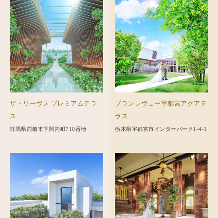
ザ・リーヴス プレミアムテラ
ブランレヴュー宇都宮アクアテ
ス
ラス
群馬県前橋市下阿内町710番地
栃木県宇都宮市インターパーク1-4-1