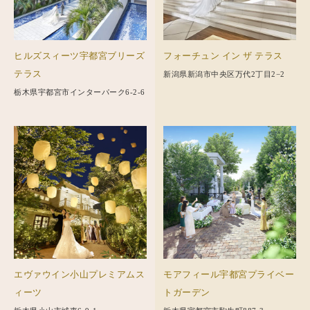
ヒルズスィーツ宇都宮ブリーズ
フォーチュン イン ザ テラス
テラス
新潟県新潟市中央区万代2丁目2−2
栃木県宇都宮市インターパーク6-2-6
エヴァウイン小山プレミアムス
モアフィール宇都宮プライベー
ィーツ
トガーデン