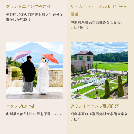
グランドエクシブ軽井沢
ザ・カハラ・ホテル＆リゾート
横浜
長野県北佐久郡軽井沢町大字追分字
東かじか沢23-1
神奈川県横浜市西区みなとみらい一
丁目1番3号
エクシブ山中湖
グランドエクシブ那須白河
山梨県南都留郡山中湖村平野562-12
福島県西白河郡西郷村大字熊倉字雀
子山3